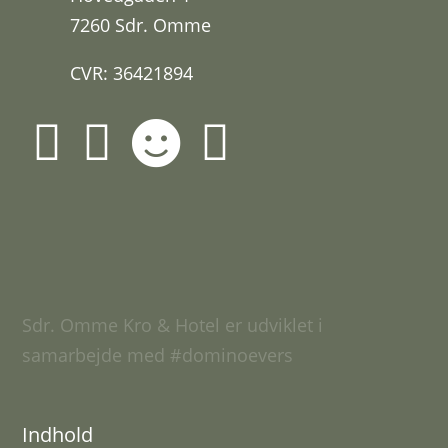
7260 Sdr. Omme
CVR: 36421894




Sdr. Omme Kro & Hotel er udviklet i
samarbejde med
#dominoevers
Indhold