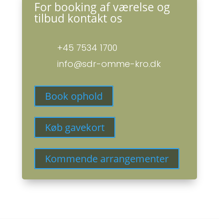
For booking af værelse og
tilbud kontakt os
+45 7534 1700
info@sdr-omme-kro.dk
Book ophold
Køb gavekort
Kommende arrangementer