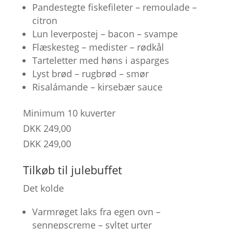
Pandestegte fiskefileter – remoulade –
citron
Lun leverpostej – bacon – svampe
Flæskesteg – medister – rødkål
Tarteletter med høns i asparges
Lyst brød – rugbrød – smør
Risalámande – kirsebær sauce
Minimum 10 kuverter
DKK 249,00
DKK 249,00
Tilkøb til julebuffet
Det kolde
Varmrøget laks fra egen ovn –
sennepscreme – syltet urter