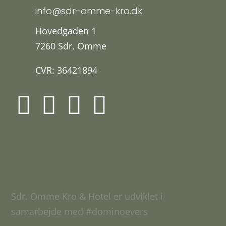
info@sdr-omme-kro.dk
Hovedgaden 1
7260 Sdr. Omme
CVR: 36421894




Sdr. Omme Kro & Hotel er udviklet i
samarbejde med
#dominoevers