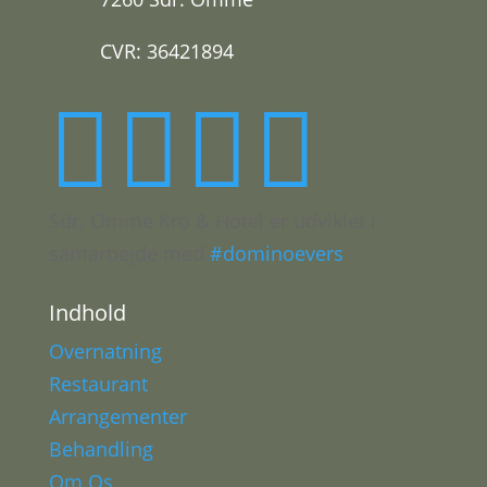
CVR: 36421894




Sdr. Omme Kro & Hotel er udviklet i
samarbejde med
#dominoevers
Indhold
Overnatning
Restaurant
Arrangementer
Behandling
Om Os