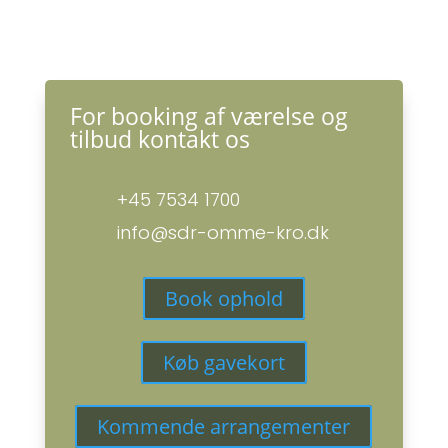
For booking af værelse og
tilbud kontakt os
+45 7534 1700
info@sdr-omme-kro.dk
Book ophold
Køb gavekort
Kommende arrangementer