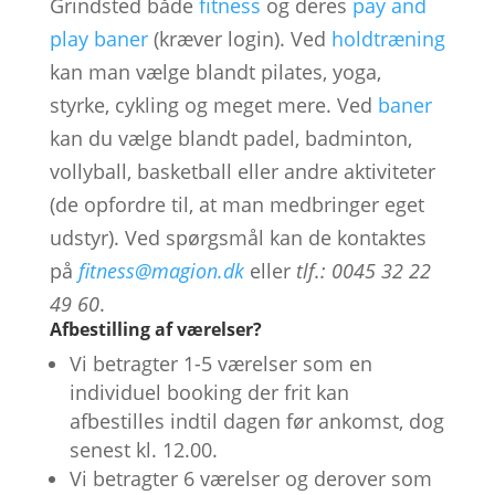
Grindsted både
fitness
og deres
pay and
play baner
(kræver login). Ved
holdtræning
kan man vælge blandt pilates, yoga,
styrke, cykling og meget mere. Ved
baner
kan du vælge blandt padel, badminton,
vollyball, basketball eller andre aktiviteter
(de opfordre til, at man medbringer eget
udstyr). Ved spørgsmål kan de kontaktes
på
fitness@magion.dk
eller
tlf.
: 0045 32 22
49 60
.
Afbestilling af værelser?
Vi betragter 1-5 værelser som en
individuel booking der frit kan
afbestilles indtil dagen før ankomst, dog
senest kl. 12.00.
Vi betragter 6 værelser og derover som