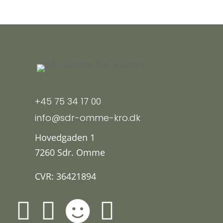
+45 75 34 17 00
info@sdr-omme-kro.dk
Hovedgaden 1
7260 Sdr. Omme
CVR: 36421894



