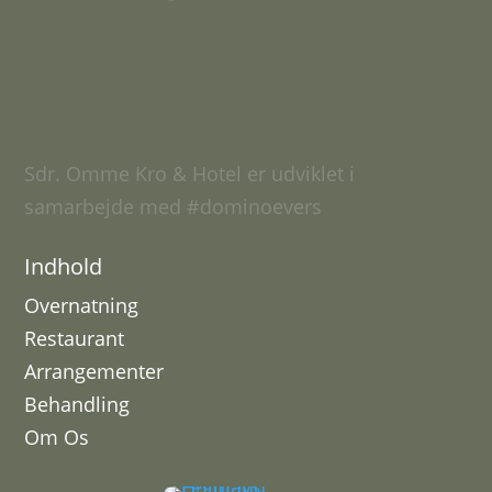
Sdr. Omme Kro & Hotel er udviklet i
samarbejde med
#dominoevers
Indhold
Overnatning
Restaurant
Arrangementer
Behandling
Om Os