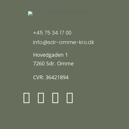
+45 75 34 17 00
info@sdr-omme-kro.dk
Hovedgaden 1
7260 Sdr. Omme
CVR: 36421894



